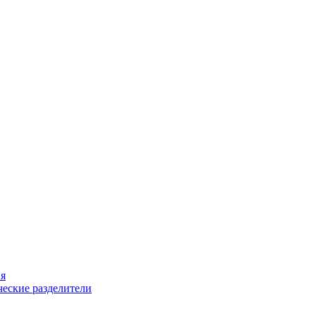
ия
еские разделители