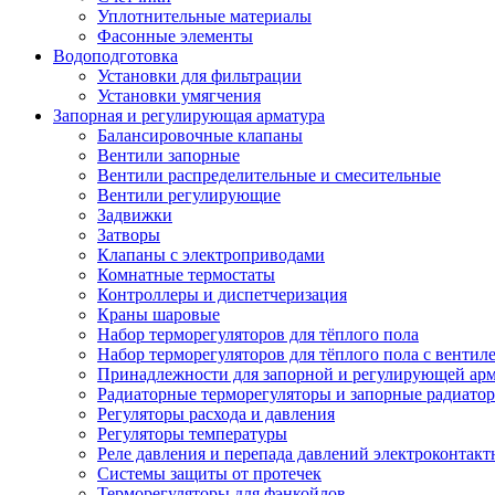
Уплотнительные материалы
Фасонные элементы
Водоподготовка
Установки для фильтрации
Установки умягчения
Запорная и регулирующая арматура
Балансировочные клапаны
Вентили запорные
Вентили распределительные и смесительные
Вентили регулирующие
Задвижки
Затворы
Клапаны с электроприводами
Комнатные термостаты
Контроллеры и диспетчеризация
Краны шаровые
Набор терморегуляторов для тёплого пола
Набор терморегуляторов для тёплого пола с вентил
Принадлежности для запорной и регулирующей ар
Радиаторные терморегуляторы и запорные радиато
Регуляторы расхода и давления
Регуляторы температуры
Реле давления и перепада давлений электроконтакт
Системы защиты от протечек
Терморегуляторы для фэнкойлов