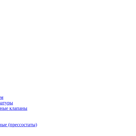
ем
матуры
рные клапаны
ные (прессостаты)