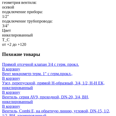
геометрия вентиля:
осевой
подключение прибора:
1/2"
подключение трубопровода:
3/4"
Цвет
никелированный
T_C
от +2 до +120
Похожие товары
Прямой отсечной клапан 3/4 с герм. прокл.
В корзину
Вент микрометр терм. 1" с герм.прокл.,
В корзину
Узел, перепускной, прямой H-образный, 3/4, 1/2, Н-Н ЕК,
никелированный
В корзину
Вентиль, серия AV9, проходной, DN-20, 3/4, ВН,
никелированный
В корзину
Вентиль, Combi E, на обратную линию, угловой, DN-15, 1/2,
1/2, ВН, хромированный