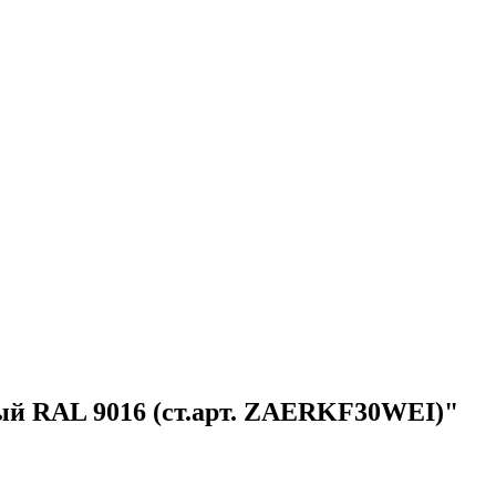
лый RAL 9016 (ст.арт. ZAERKF30WEI)"