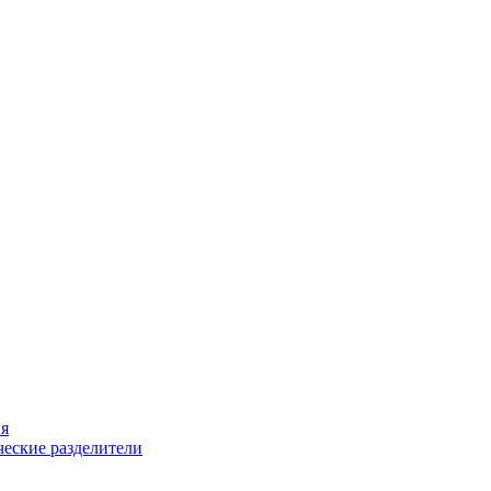
ия
еские разделители