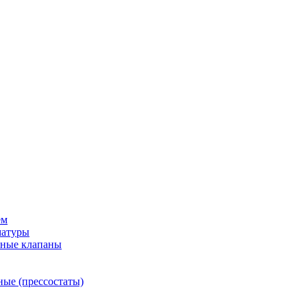
ем
матуры
рные клапаны
ные (прессостаты)