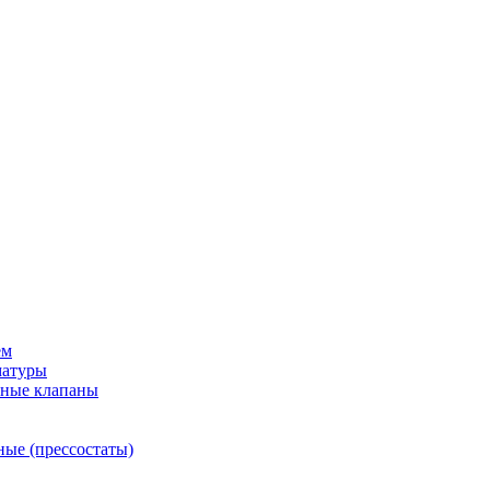
ем
матуры
рные клапаны
ные (прессостаты)