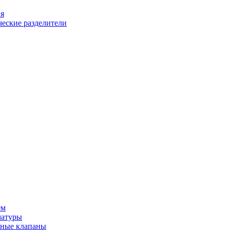
ия
еские разделители
ем
матуры
рные клапаны