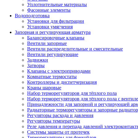
Уплотнительные материалы
Фасонные элементы
Водоподготовка
Установки для фильтрации
Установки умягчения
Запорная и регулирующая арматура
Балансировочные клапаны
Вентили запорные
Вентили распределительные и смесительные
Вентили регулирующие
Задвижки
Затворы
Клапаны с электроприводами
Комнатные термостаты
Контроллеры и диспетчеризация
Краны шаровые
Набор терморегуляторов для тёплого пола
Набор терморегуляторов для тёплого пола с вентил
Принадлежности для запорной и регулирующей ар
Радиаторные терморегуляторы и запорные радиато
Регуляторы расхода и давления
Регуляторы температуры
Реле давления и перепада давлений электроконтакт
Системы защиты от протечек
Терморегуляторы для фэнкойлов