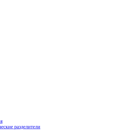
ия
еские разделители