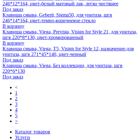
246*12*164, цвет-белый матовый лак, легко чистящее
Под заказ
Клавиша смыва, Geberit, Sigma50, для унитаза, шгв
246*14*164, цвет-темно-коричневое стекло
В корзину
Клавиша смыва, Viega, Prevista, Visign for Style 21, для унитаза,
шгв 220*8*130, цвет-хромированный
В корзину
Клавиша смыва, Viega, T5, Visign for Style 12, назначение-для
унитаза, шгв 271*45*140, цвет-черный
Под заказ
Клавиша смыва, Viega, Без коллекции, для унитаза, шгв
220*6*130
Под заказ
<
1
2
3
4
5
>
Каталог товаров
Услуги