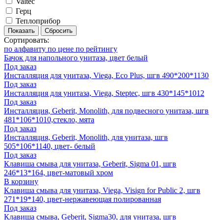
Valtec
Герц
Теплоприбор
Показать
Сбросить
Сортировать:
по алфавиту
по цене
по рейтингу
Бачок для напольного унитаза, цвет белый
Под заказ
Инсталляция для унитаза, Viega, Eco Plus, шгв 490*200*1130
Под заказ
Инсталляция для унитаза, Viega, Steptec, шгв 430*145*1012
Под заказ
Инсталляция, Geberit, Monolith, для подвесного унитаза, шгв
481*106*1010,стекло, мята
Под заказ
Инсталляция, Geberit, Monolith, для унитаза, шгв
505*106*1140, цвет- белый
Под заказ
Клавиша смыва для унитаза, Geberit, Sigma 01, шгв
246*13*164, цвет-матовый хром
В корзину
Клавиша смыва для унитаза, Viega, Visign for Public 2, шгв
271*19*140, цвет-нержавеющая полированная
Под заказ
Клавиша смыва, Geberit, Sigma30, для унитаза, шгв