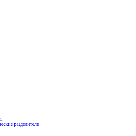
ия
еские разделители