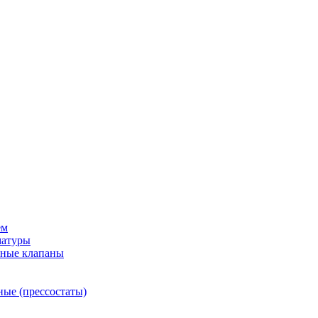
ем
матуры
рные клапаны
ные (прессостаты)