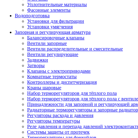
Уплотнительные материалы
Фасонные элементы
Водоподготовка
Установки для фильтрации
Установки умягчения
Запорная и регулирующая арматура
Балансировочные клапаны
Вентили запорные
Вентили распределительные и смесительные
Вентили регулирующие
Задвижки
Затворы
Клапаны с электроприводами
Комнатные термостаты
Контроллеры и диспетчеризация
Краны шаровые
Набор терморегуляторов для тёплого пола
Набор терморегуляторов для тёплого пола с вентил
Принадлежности для запорной и регулирующей ар
Радиаторные терморегуляторы и запорные радиато
Регуляторы расхода и давления
Регуляторы температуры
Реле давления и перепада давлений электроконтакт
Системы защиты от протечек
Терморегуляторы для фэнкойлов