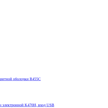
ащитной оболочки R455C
ки электронной K470H, вход USB