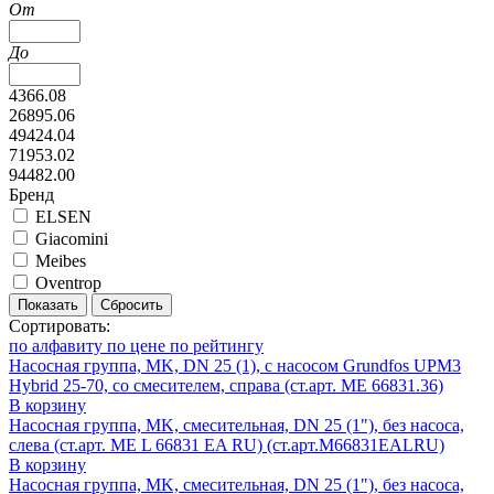
От
До
4366.08
26895.06
49424.04
71953.02
94482.00
Бренд
ELSEN
Giacomini
Meibes
Oventrop
Показать
Сбросить
Сортировать:
по алфавиту
по цене
по рейтингу
Насосная группа, MK, DN 25 (1), с насосом Grundfos UPM3
Hybrid 25-70, со смесителем, справа (ст.арт. ME 66831.36)
В корзину
Насосная группа, MK, смесительная, DN 25 (1"), без насоса,
слева (ст.арт. ME L 66831 EA RU) (ст.арт.M66831EALRU)
В корзину
Насосная группа, MK, смесительная, DN 25 (1"), без насоса,