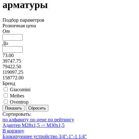
арматуры
Подбор параметров
Розничная цена
От
До
73.00
39747.75
79422.50
119097.25
158772.00
Бренд
Giacomini
Meibes
Oventrop
Показать
Сбросить
Сортировать:
по алфавиту
по цене
по рейтингу
Адаптер M28x1,5 -> M30x1,5
В корзину
Блокирующее устройство 3/4"-1"-1 1/4"