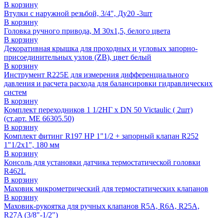
В корзину
Втулки с наружной резьбой, 3/4", Ду20 -3шт
В корзину
Головка ручного привода, М 30х1,5, белого цвета
В корзину
Декоративная крышка для проходных и угловых запорно-
присоединительных узлов (ZB), цвет белый
В корзину
Инструмент R225E для измерения дифференциального
давления и расчета расхода для балансировки гидравлических
систем
В корзину
Комплект переходников 1 1/2НГ x DN 50 Victaulic ( 2шт)
(ст.арт. ME 66305.50)
В корзину
Комплект фитинг R197 НР 1"1/2 + запорный клапан R252
1"1/2х1", 180 мм
В корзину
Консоль для установки датчика термостатической головки
R462L
В корзину
Маховик микрометрический для термостатических клапанов
В корзину
Маховик-рукоятка для ручных клапанов R5A, R6A, R25A,
R27A (3/8"-1/2")