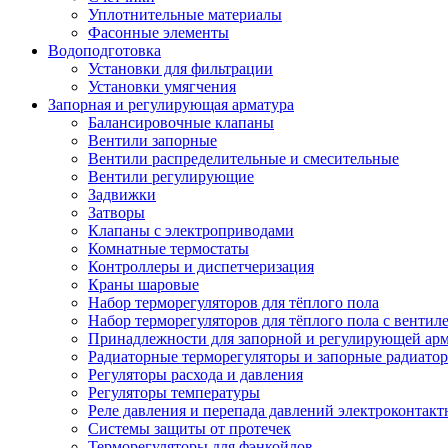
Уплотнительные материалы
Фасонные элементы
Водоподготовка
Установки для фильтрации
Установки умягчения
Запорная и регулирующая арматура
Балансировочные клапаны
Вентили запорные
Вентили распределительные и смесительные
Вентили регулирующие
Задвижки
Затворы
Клапаны с электроприводами
Комнатные термостаты
Контроллеры и диспетчеризация
Краны шаровые
Набор терморегуляторов для тёплого пола
Набор терморегуляторов для тёплого пола с вентил
Принадлежности для запорной и регулирующей ар
Радиаторные терморегуляторы и запорные радиато
Регуляторы расхода и давления
Регуляторы температуры
Реле давления и перепада давлений электроконтакт
Системы защиты от протечек
Терморегуляторы для фэнкойлов