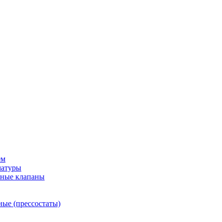
ем
матуры
рные клапаны
ные (прессостаты)