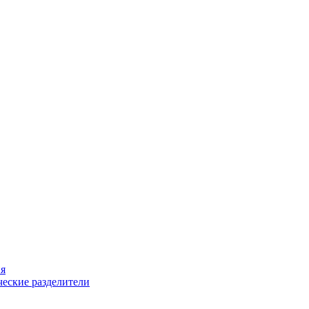
ия
еские разделители