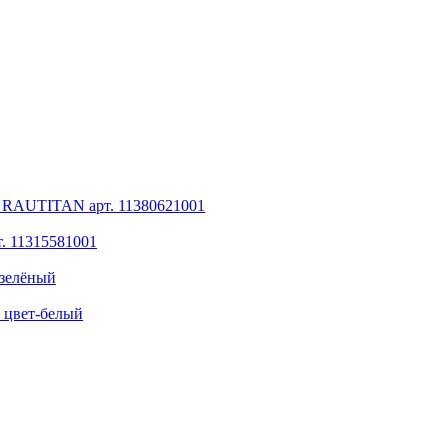
ц RAUTITAN арт. 11380621001
. 11315581001
зелёный
 цвет-белый