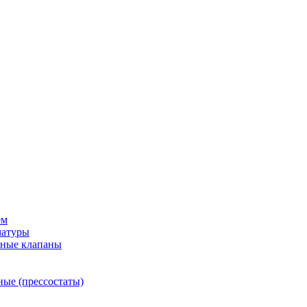
ем
матуры
рные клапаны
ные (прессостаты)