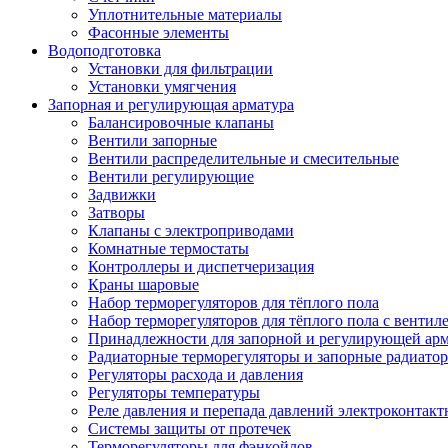
Уплотнительные материалы
Фасонные элементы
Водоподготовка
Установки для фильтрации
Установки умягчения
Запорная и регулирующая арматура
Балансировочные клапаны
Вентили запорные
Вентили распределительные и смесительные
Вентили регулирующие
Задвижки
Затворы
Клапаны с электроприводами
Комнатные термостаты
Контроллеры и диспетчеризация
Краны шаровые
Набор терморегуляторов для тёплого пола
Набор терморегуляторов для тёплого пола с вентил
Принадлежности для запорной и регулирующей ар
Радиаторные терморегуляторы и запорные радиато
Регуляторы расхода и давления
Регуляторы температуры
Реле давления и перепада давлений электроконтакт
Системы защиты от протечек
Терморегуляторы для фэнкойлов