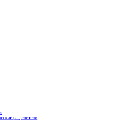
ия
еские разделители