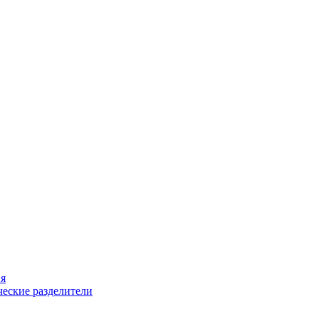
ия
еские разделители