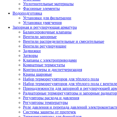
Уплотнительные материалы
Фасонные элементы
Водоподготовка
Установки для фильтрации
Установки умягчения
Запорная и регулирующая арматура
Балансировочные клапаны
Вентили запорные
Вентили распределительные и смесительные
Вентили регулирующие
Задвижки
Затворы
Клапаны с электроприводами
Комнатные термостаты
Контроллеры и диспетчеризация
Краны шаровые
Набор терморегуляторов для тёплого пола
Набор терморегуляторов для тёплого пола с вентил
Принадлежности для запорной и регулирующей ар
Радиаторные терморегуляторы и запорные радиато
Регуляторы расхода и давления
Регуляторы температуры
Реле давления и перепада давлений электроконтакт
Системы защиты от протечек
Терморегуляторы для фэнкойлов