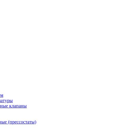
ем
матуры
рные клапаны
ные (прессостаты)