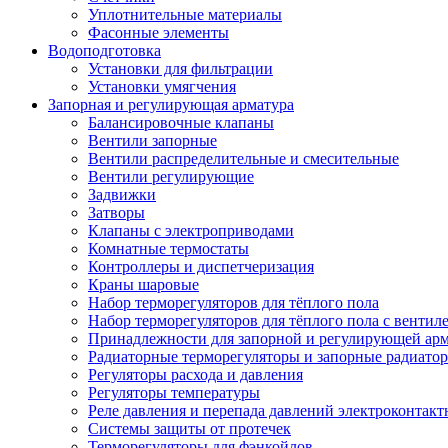
Уплотнительные материалы
Фасонные элементы
Водоподготовка
Установки для фильтрации
Установки умягчения
Запорная и регулирующая арматура
Балансировочные клапаны
Вентили запорные
Вентили распределительные и смесительные
Вентили регулирующие
Задвижки
Затворы
Клапаны с электроприводами
Комнатные термостаты
Контроллеры и диспетчеризация
Краны шаровые
Набор терморегуляторов для тёплого пола
Набор терморегуляторов для тёплого пола с вентил
Принадлежности для запорной и регулирующей ар
Радиаторные терморегуляторы и запорные радиато
Регуляторы расхода и давления
Регуляторы температуры
Реле давления и перепада давлений электроконтакт
Системы защиты от протечек
Терморегуляторы для фэнкойлов