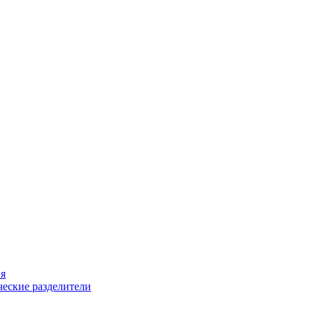
ия
еские разделители