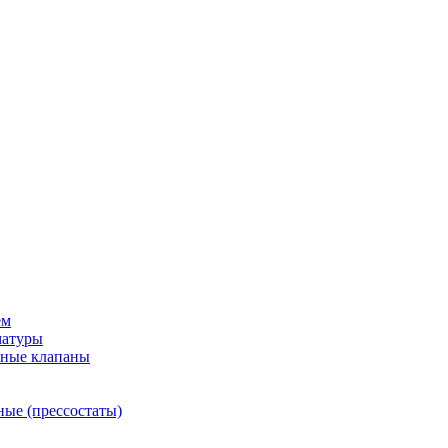
ем
матуры
рные клапаны
ные (прессостаты)