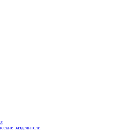
ия
еские разделители