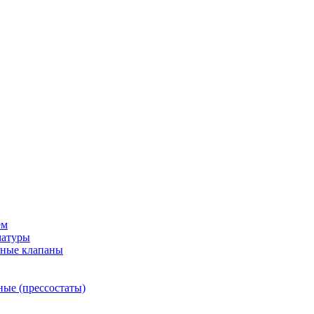
ем
матуры
рные клапаны
ные (прессостаты)