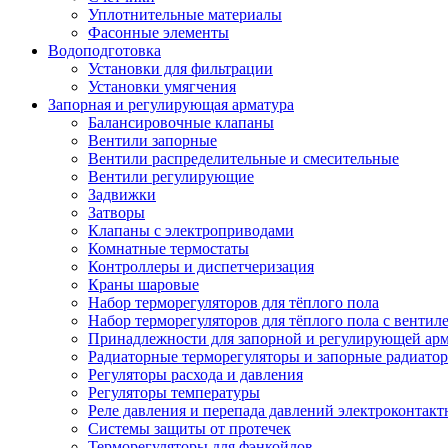
Уплотнительные материалы
Фасонные элементы
Водоподготовка
Установки для фильтрации
Установки умягчения
Запорная и регулирующая арматура
Балансировочные клапаны
Вентили запорные
Вентили распределительные и смесительные
Вентили регулирующие
Задвижки
Затворы
Клапаны с электроприводами
Комнатные термостаты
Контроллеры и диспетчеризация
Краны шаровые
Набор терморегуляторов для тёплого пола
Набор терморегуляторов для тёплого пола с вентил
Принадлежности для запорной и регулирующей ар
Радиаторные терморегуляторы и запорные радиато
Регуляторы расхода и давления
Регуляторы температуры
Реле давления и перепада давлений электроконтакт
Системы защиты от протечек
Терморегуляторы для фэнкойлов