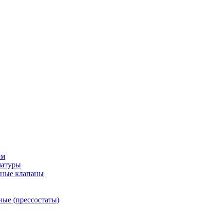
ем
матуры
рные клапаны
ные (прессостаты)