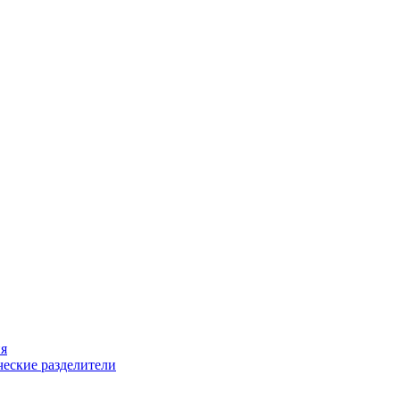
ия
еские разделители