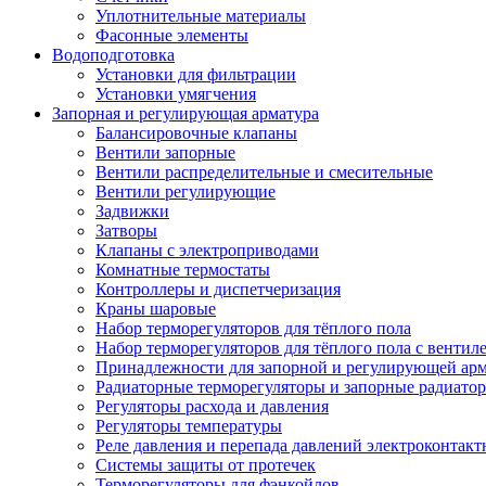
Уплотнительные материалы
Фасонные элементы
Водоподготовка
Установки для фильтрации
Установки умягчения
Запорная и регулирующая арматура
Балансировочные клапаны
Вентили запорные
Вентили распределительные и смесительные
Вентили регулирующие
Задвижки
Затворы
Клапаны с электроприводами
Комнатные термостаты
Контроллеры и диспетчеризация
Краны шаровые
Набор терморегуляторов для тёплого пола
Набор терморегуляторов для тёплого пола с вентил
Принадлежности для запорной и регулирующей ар
Радиаторные терморегуляторы и запорные радиато
Регуляторы расхода и давления
Регуляторы температуры
Реле давления и перепада давлений электроконтакт
Системы защиты от протечек
Терморегуляторы для фэнкойлов