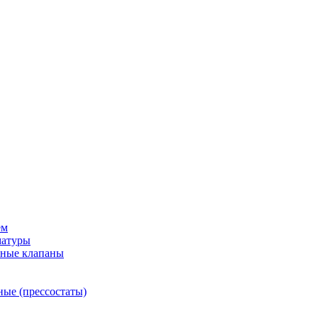
ем
матуры
рные клапаны
ные (прессостаты)