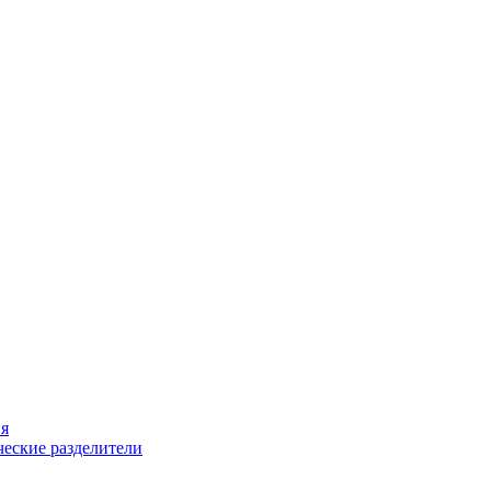
ия
еские разделители