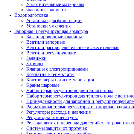
Уплотнительные материалы
Фасонные элементы
Водоподготовка
Установки для фильтрации
Установки умягчения
Запорная и регулирующая арматура
Балансировочные клапаны
Вентили запорные
Вентили распределительные и смесительные
Вентили регулирующие
Задвижки
Затворы
Клапаны с электроприводами
Комнатные термостаты
Контроллеры и диспетчеризация
Краны шаровые
Набор терморегуляторов для тёплого пола
Набор терморегуляторов для тёплого пола с вентил
Принадлежности для запорной и регулирующей ар
Радиаторные терморегуляторы и запорные радиато
Регуляторы расхода и давления
Регуляторы температуры
Реле давления и перепада давлений электроконтакт
Системы защиты от протечек
Терморегуляторы для фэнкойлов