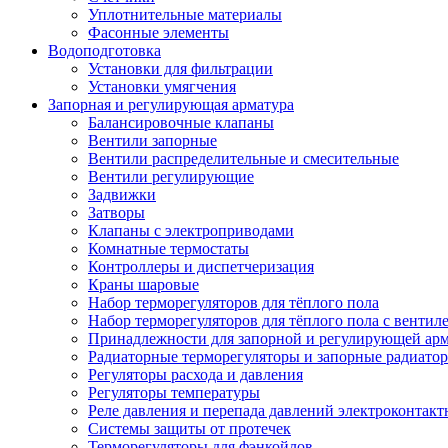
Уплотнительные материалы
Фасонные элементы
Водоподготовка
Установки для фильтрации
Установки умягчения
Запорная и регулирующая арматура
Балансировочные клапаны
Вентили запорные
Вентили распределительные и смесительные
Вентили регулирующие
Задвижки
Затворы
Клапаны с электроприводами
Комнатные термостаты
Контроллеры и диспетчеризация
Краны шаровые
Набор терморегуляторов для тёплого пола
Набор терморегуляторов для тёплого пола с вентил
Принадлежности для запорной и регулирующей ар
Радиаторные терморегуляторы и запорные радиато
Регуляторы расхода и давления
Регуляторы температуры
Реле давления и перепада давлений электроконтакт
Системы защиты от протечек
Терморегуляторы для фэнкойлов