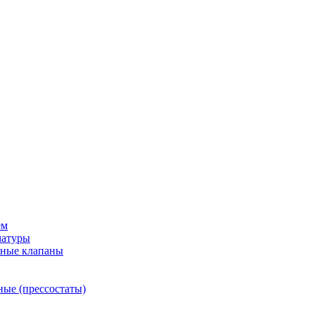
ем
матуры
рные клапаны
ные (прессостаты)