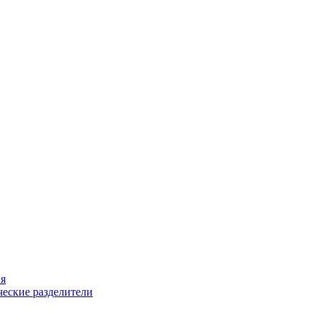
ия
еские разделители