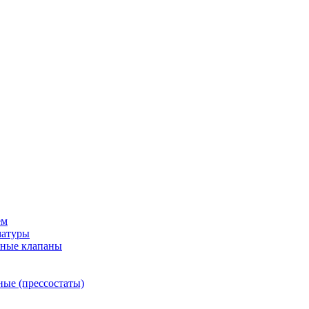
ем
матуры
рные клапаны
ные (прессостаты)