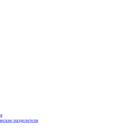
ия
еские разделители