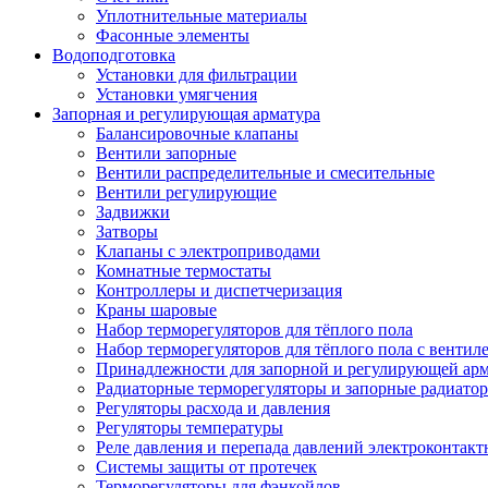
Уплотнительные материалы
Фасонные элементы
Водоподготовка
Установки для фильтрации
Установки умягчения
Запорная и регулирующая арматура
Балансировочные клапаны
Вентили запорные
Вентили распределительные и смесительные
Вентили регулирующие
Задвижки
Затворы
Клапаны с электроприводами
Комнатные термостаты
Контроллеры и диспетчеризация
Краны шаровые
Набор терморегуляторов для тёплого пола
Набор терморегуляторов для тёплого пола с вентил
Принадлежности для запорной и регулирующей ар
Радиаторные терморегуляторы и запорные радиато
Регуляторы расхода и давления
Регуляторы температуры
Реле давления и перепада давлений электроконтакт
Системы защиты от протечек
Терморегуляторы для фэнкойлов