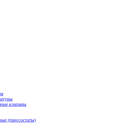
ем
матуры
рные клапаны
ные (прессостаты)