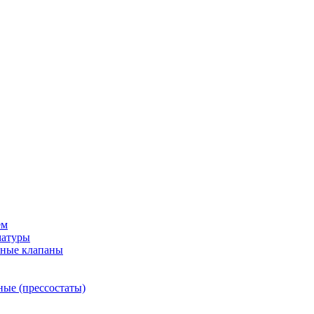
ем
матуры
рные клапаны
ные (прессостаты)