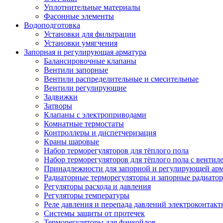
Уплотнительные материалы
Фасонные элементы
Водоподготовка
Установки для фильтрации
Установки умягчения
Запорная и регулирующая арматура
Балансировочные клапаны
Вентили запорные
Вентили распределительные и смесительные
Вентили регулирующие
Задвижки
Затворы
Клапаны с электроприводами
Комнатные термостаты
Контроллеры и диспетчеризация
Краны шаровые
Набор терморегуляторов для тёплого пола
Набор терморегуляторов для тёплого пола с вентил
Принадлежности для запорной и регулирующей ар
Радиаторные терморегуляторы и запорные радиато
Регуляторы расхода и давления
Регуляторы температуры
Реле давления и перепада давлений электроконтакт
Системы защиты от протечек
Терморегуляторы для фэнкойлов