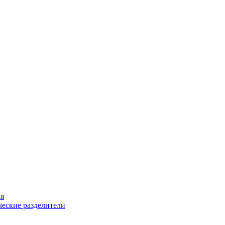
ия
еские разделители