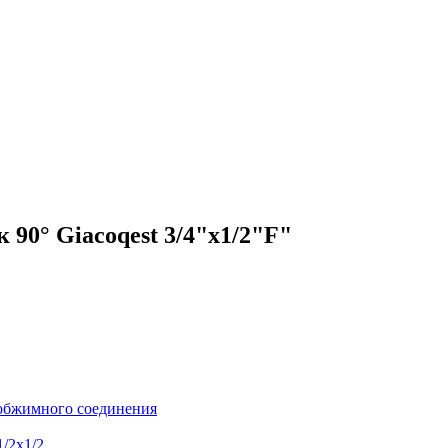
90° Giacoqest 3/4"x1/2"F"
я обжимного соединения
/2x1/2