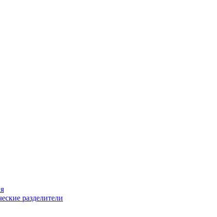
ия
еские разделители