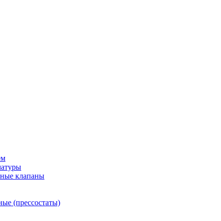
ем
матуры
рные клапаны
ные (прессостаты)