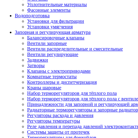
Уплотнительные материалы
Фасонные элементы
Водоподготовка
Установки для фильтрации
Установки умягчения
Запорная и регулирующая арматура
Балансировочные клапаны
Вентили запорные
Вентили распределительные и смесительные
Вентили регулирующие
Задвижки
Затворы
Клапаны с электроприводами
Комнатные термостаты
Контроллеры и диспетчеризация
Краны шаровые
Набор терморегуляторов для тёплого пола
Набор терморегуляторов для тёплого пола с вентил
Принадлежности для запорной и регулирующей ар
Радиаторные терморегуляторы и запорные радиато
Регуляторы расхода и давления
Регуляторы температуры
Реле давления и перепада давлений электроконтакт
Системы защиты от протечек
Терморегуляторы для фэнкойлов