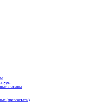
ем
матуры
рные клапаны
ные (прессостаты)