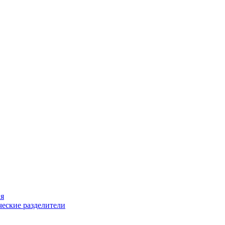
ия
еские разделители