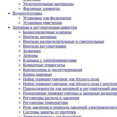
Уплотнительные материалы
Фасонные элементы
Водоподготовка
Установки для фильтрации
Установки умягчения
Запорная и регулирующая арматура
Балансировочные клапаны
Вентили запорные
Вентили распределительные и смесительные
Вентили регулирующие
Задвижки
Затворы
Клапаны с электроприводами
Комнатные термостаты
Контроллеры и диспетчеризация
Краны шаровые
Набор терморегуляторов для тёплого пола
Набор терморегуляторов для тёплого пола с вентил
Принадлежности для запорной и регулирующей ар
Радиаторные терморегуляторы и запорные радиато
Регуляторы расхода и давления
Регуляторы температуры
Реле давления и перепада давлений электроконтакт
Системы защиты от протечек
Терморегуляторы для фэнкойлов