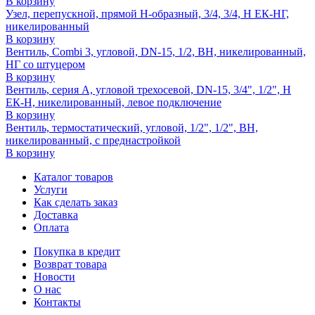
В корзину
Узел, перепускной, прямой H-образный, 3/4, 3/4, Н ЕК-НГ,
никелированный
В корзину
Вентиль, Combi 3, угловой, DN-15, 1/2, ВН, никелированный,
НГ со штуцером
В корзину
Вентиль, серия A, угловой трехосевой, DN-15, 3/4", 1/2", Н
ЕК-Н, никелированный, левое подключение
В корзину
Вентиль, термостатический, угловой, 1/2", 1/2", ВН,
никелированный, с преднастройкой
В корзину
Каталог товаров
Услуги
Как сделать заказ
Доставка
Оплата
Покупка в кредит
Возврат товара
Новости
О нас
Контакты