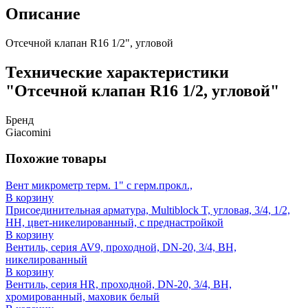
Описание
Отсечной клапан R16 1/2", угловой
Технические характеристики
"Отсечной клапан R16 1/2, угловой"
Бренд
Giacomini
Похожие товары
Вент микрометр терм. 1" с герм.прокл.,
В корзину
Присоединительная арматура, Multiblock T, угловая, 3/4, 1/2,
НН, цвет-никелированный, с преднастройкой
В корзину
Вентиль, серия AV9, проходной, DN-20, 3/4, ВН,
никелированный
В корзину
Вентиль, серия HR, проходной, DN-20, 3/4, ВН,
хромированный, маховик белый