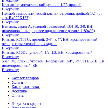
В корзину
Клапан термостатический угловой 1/2", правый
В корзину
Прямой термостатический клапан с преднастройкой 1/2" (ст
арт. R402PX133)
В корзину
Вентиль, серия A, угловой трехосевой, DN-10, 3/8, ВН,
никелированный, правое подключение (ст.арт. 1180493)
В корзину
Клапан, R715TG, прямой, 3/4", 3/4", ВН, хромированный,
отвод с герметичной прокладкой
В корзину
Клапан, R16D2, угловой, 1/2, 1/2, ВН, хромированный
В корзину
Узел, Multiflex F, угловой H-образный, 3/4", 3/4", Н ЕК-НГ ЕК,
никелированный, ZB
В корзину
Каталог товаров
Услуги
Как сделать заказ
Доставка
Оплата
Покупка в кредит
Возврат товара