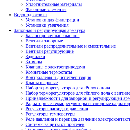
Уплотнительные материалы
Фасонные элементы
Водоподготовка
Установки для фильтрации
Установки умягчения
Запорная и регулирующая арматура
Балансировочные клапаны
Вентили запорные
Вентили распределительные и смесительные
Вентили регулирующие
Задвижки
Затворы
Клапаны с электроприводами
Комнатные термостаты
Контроллеры и диспетчеризация
Краны шаровые
Набор терморегуляторов для тёплого пола
Набор терморегуляторов для тёплого пола с вентил
Принадлежности для запорной и регулирующей ар
Радиаторные терморегуляторы и запорные радиато
Регуляторы расхода и давления
Регуляторы температуры
Реле давления и перепада давлений электроконтакт
Системы защиты от протечек
Терморегуляторы для фэнкойлов