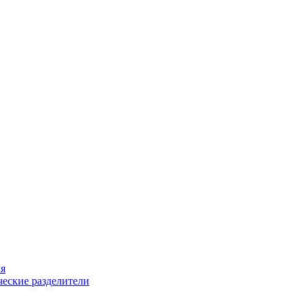
ия
еские разделители