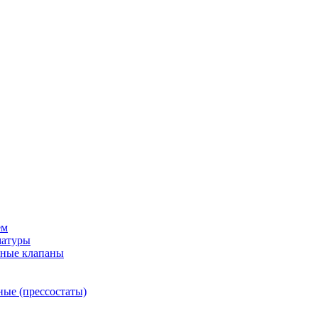
ем
матуры
рные клапаны
ные (прессостаты)