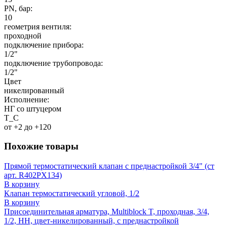
PN, бар:
10
геометрия вентиля:
проходной
подключение прибора:
1/2"
подключение трубопровода:
1/2"
Цвет
никелированный
Исполнение:
НГ со штуцером
T_C
от +2 до +120
Похожие товары
Прямой термостатический клапан с преднастройкой 3/4" (ст
арт. R402PX134)
В корзину
Клапан термостатический угловой, 1/2
В корзину
Присоединительная арматура, Multiblock T, проходная, 3/4,
1/2, НН, цвет-никелированный, с преднастройкой