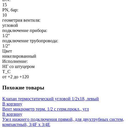
15
PN, бар:
10
геометрия вентиля:
угловой
подключение прибора:
1/2"
подключение трубопровода:
1/2"
Цвет
никелированный
Исполнение:
НГ со штуцером
T_C
от +2 до +120
Похожие товары
Клапан термостатический угловой 1/2x18, левый
В корзину
Вент микрометр терм. 1/2 с герм.прокл., угл
В корзину
Узел нижнего подключения прямой, для двухтрубных систем,
компактный, 3/4F x 3/4E