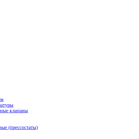
ем
матуры
рные клапаны
ные (прессостаты)