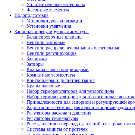
Уплотнительные материалы
Фасонные элементы
Водоподготовка
Установки для фильтрации
Установки умягчения
Запорная и регулирующая арматура
Балансировочные клапаны
Вентили запорные
Вентили распределительные и смесительные
Вентили регулирующие
Задвижки
Затворы
Клапаны с электроприводами
Комнатные термостаты
Контроллеры и диспетчеризация
Краны шаровые
Набор терморегуляторов для тёплого пола
Набор терморегуляторов для тёплого пола с вентил
Принадлежности для запорной и регулирующей ар
Радиаторные терморегуляторы и запорные радиато
Регуляторы расхода и давления
Регуляторы температуры
Реле давления и перепада давлений электроконтакт
Системы защиты от протечек
Терморегуляторы для фэнкойлов