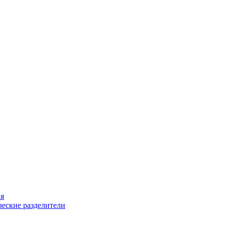
ия
еские разделители