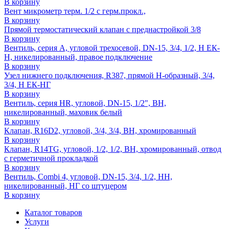
В корзину
Вент микрометр терм. 1/2 с герм.прокл.,
В корзину
Прямой термостатический клапан с преднастройкой 3/8
В корзину
Вентиль, серия A, угловой трехосевой, DN-15, 3/4, 1/2, Н ЕК-
Н, никелированный, правое подключение
В корзину
Узел нижнего подключения, R387, прямой H-образный, 3/4,
3/4, Н ЕК-НГ
В корзину
Вентиль, серия HR, угловой, DN-15, 1/2", ВН,
никелированный, маховик белый
В корзину
Клапан, R16D2, угловой, 3/4, 3/4, ВН, хромированный
В корзину
Клапан, R14TG, угловой, 1/2, 1/2, ВН, хромированный, отвод
с герметичной прокладкой
В корзину
Вентиль, Combi 4, угловой, DN-15, 3/4, 1/2, НН,
никелированный, НГ со штуцером
В корзину
Каталог товаров
Услуги