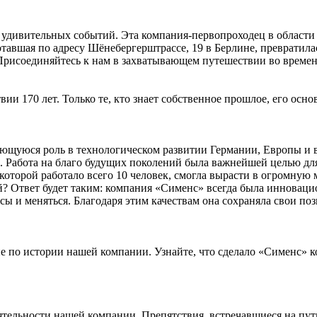
 удивительных событий. Эта компания-первопроходец в области 
 работавшая по адресу Шёнебергерштрассе, 19 в Берлине, преврат
Присоединяйтесь к нам в захватывающем путешествии во време
и 170 лет. Только те, кто знает собственное прошлое, его осно
щуюся роль в технологическом развитии Германии, Европы и вс
и. Работа на благо будущих поколений была важнейшей целью дл
в которой работало всего 10 человек, смогла вырасти в огромну
? Ответ будет таким: компания «Сименс» всегда была инноваци
ы и меняться. Благодаря этим качествам она сохраняла свои поз
е по истории нашей компании. Узнайте, что сделало «Сименс» к
тельности нашей компании. Препятствия, встречавшиеся на пути