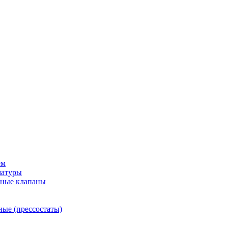
ем
матуры
рные клапаны
ные (прессостаты)