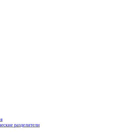
ия
еские разделители