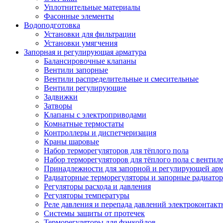
Уплотнительные материалы
Фасонные элементы
Водоподготовка
Установки для фильтрации
Установки умягчения
Запорная и регулирующая арматура
Балансировочные клапаны
Вентили запорные
Вентили распределительные и смесительные
Вентили регулирующие
Задвижки
Затворы
Клапаны с электроприводами
Комнатные термостаты
Контроллеры и диспетчеризация
Краны шаровые
Набор терморегуляторов для тёплого пола
Набор терморегуляторов для тёплого пола с вентил
Принадлежности для запорной и регулирующей ар
Радиаторные терморегуляторы и запорные радиато
Регуляторы расхода и давления
Регуляторы температуры
Реле давления и перепада давлений электроконтакт
Системы защиты от протечек
Терморегуляторы для фэнкойлов