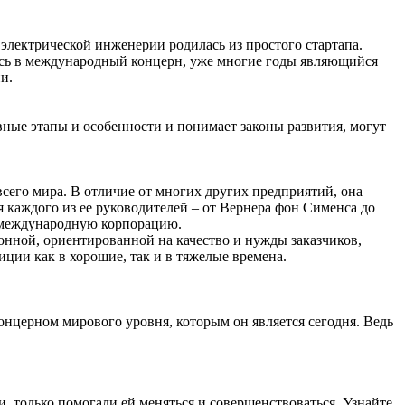
электрической инженерии родилась из простого стартапа.
илась в международный концерн, уже многие годы являющийся
ни.
вные этапы и особенности и понимает законы развития, могут
его мира. В отличие от многих других предприятий, она
я каждого из ее руководителей – от Вернера фон Сименса до
ю международную корпорацию.
онной, ориентированной на качество и нужды заказчиков,
иции как в хорошие, так и в тяжелые времена.
онцерном мирового уровня, которым он является сегодня. Ведь
, только помогали ей меняться и совершенствоваться. Узнайте