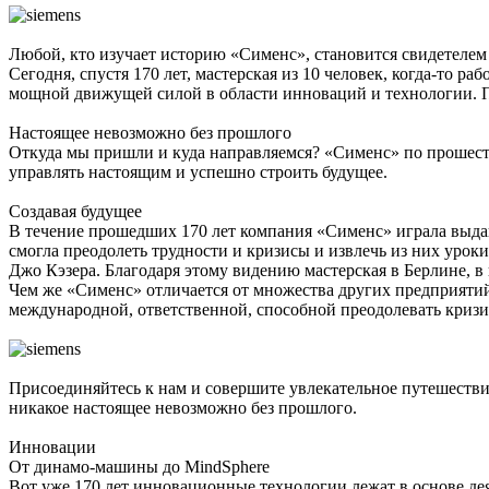
Любой, кто изучает историю «Сименс», становится свидетелем
Сегодня, спустя 170 лет, мастерская из 10 человек, когда-то
мощной движущей силой в области инноваций и технологии. 
Настоящее невозможно без прошлого
Откуда мы пришли и куда направляемся? «Сименс» по прошестви
управлять настоящим и успешно строить будущее.
Создавая будущее
В течение прошедших 170 лет компания «Сименс» играла выдаю
смогла преодолеть трудности и кризисы и извлечь из них урок
Джо Кэзера. Благодаря этому видению мастерская в Берлине, 
Чем же «Сименс» отличается от множества других предприятий
международной, ответственной, способной преодолевать кризис
Присоединяйтесь к нам и совершите увлекательное путешестви
никакое настоящее невозможно без прошлого.
Инновации
От динамо-машины до MindSphere
Вот уже 170 лет инновационные технологии лежат в основе дея