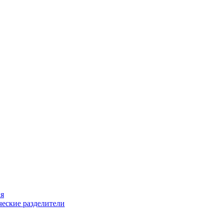
ия
еские разделители