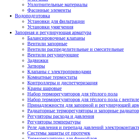
Уплотнительные материалы
Фасонные элементы
Водоподготовка
Установки для фильтрации
Установки умягчения
Запорная и регулирующая арматура
Балансировочные клапаны
Вентили запорные
Вентили распределительные и смесительные
Вентили регулирующие
Задвижки
Затворы
Клапаны с электроприводами
Комнатные термостаты
Контроллеры и диспетчеризация
Краны шаровые
Набор терморегуляторов для тёплого пола
Набор терморегуляторов для тёплого пола с вентил
Принадлежности для запорной и регулирующей ар
Радиаторные терморегуляторы и запорные радиато
Регуляторы расхода и давления
Регуляторы температуры
Реле давления и перепада давлений электроконтакт
Системы защиты от протечек
Терморегуляторы для фэнкойлов