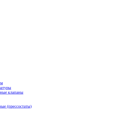
ем
матуры
рные клапаны
ные (прессостаты)