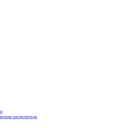
ия
еские разделители