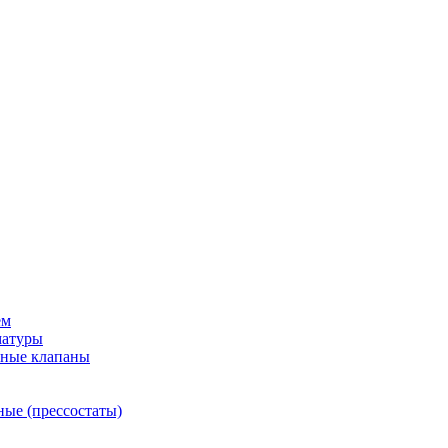
ем
матуры
рные клапаны
ные (прессостаты)