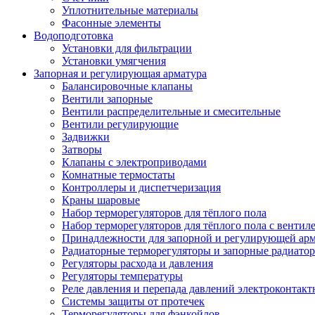
Уплотнительные материалы
Фасонные элементы
Водоподготовка
Установки для фильтрации
Установки умягчения
Запорная и регулирующая арматура
Балансировочные клапаны
Вентили запорные
Вентили распределительные и смесительные
Вентили регулирующие
Задвижки
Затворы
Клапаны с электроприводами
Комнатные термостаты
Контроллеры и диспетчеризация
Краны шаровые
Набор терморегуляторов для тёплого пола
Набор терморегуляторов для тёплого пола с вентил
Принадлежности для запорной и регулирующей ар
Радиаторные терморегуляторы и запорные радиато
Регуляторы расхода и давления
Регуляторы температуры
Реле давления и перепада давлений электроконтакт
Системы защиты от протечек
Терморегуляторы для фэнкойлов