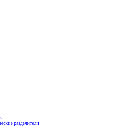
ия
еские разделители