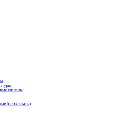
ем
матуры
рные клапаны
ные (прессостаты)