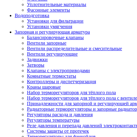
Уплотнительные материалы
Фасонные элементы
Водоподготовка
Установки для фильтрации
Установки умягчения
Запорная и регулирующая арматура
Балансировочные клапаны
Вентили запорные
Вентили распределительные и смесительные
Вентили регулирующие
Задвижки
Затворы
Клапаны с электроприводами
Комнатные термостаты
Контроллеры и диспетчеризация
Краны шаровые
Набор терморегуляторов для тёплого пола
Набор терморегуляторов для тёплого пола с вентил
Принадлежности для запорной и регулирующей ар
Радиаторные терморегуляторы и запорные радиато
Регуляторы расхода и давления
Регуляторы температуры
Реле давления и перепада давлений электроконтакт
Системы защиты от протечек
Терморегуляторы для фэнкойлов