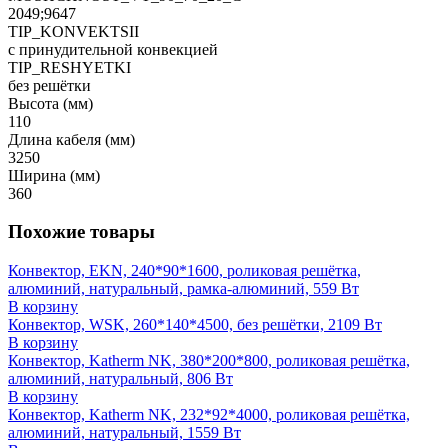
2049;9647
TIP_KONVEKTSII
с принудительной конвекцией
TIP_RESHYETKI
без решётки
Высота (мм)
110
Длина кабеля (мм)
3250
Ширина (мм)
360
Похожие товары
Конвектор, EKN, 240*90*1600, роликовая решётка,
алюминий, натуральный, рамка-алюминий, 559 Вт
В корзину
Конвектор, WSK, 260*140*4500, без решётки, 2109 Вт
В корзину
Конвектор, Katherm NK, 380*200*800, роликовая решётка,
алюминий, натуральный, 806 Вт
В корзину
Конвектор, Katherm NK, 232*92*4000, роликовая решётка,
алюминий, натуральный, 1559 Вт