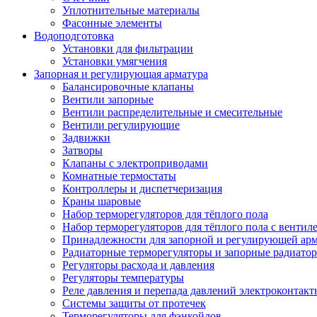
Уплотнительные материалы
Фасонные элементы
Водоподготовка
Установки для фильтрации
Установки умягчения
Запорная и регулирующая арматура
Балансировочные клапаны
Вентили запорные
Вентили распределительные и смесительные
Вентили регулирующие
Задвижки
Затворы
Клапаны с электроприводами
Комнатные термостаты
Контроллеры и диспетчеризация
Краны шаровые
Набор терморегуляторов для тёплого пола
Набор терморегуляторов для тёплого пола с вентил
Принадлежности для запорной и регулирующей ар
Радиаторные терморегуляторы и запорные радиато
Регуляторы расхода и давления
Регуляторы температуры
Реле давления и перепада давлений электроконтакт
Системы защиты от протечек
Терморегуляторы для фэнкойлов