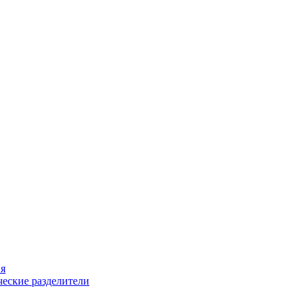
ия
еские разделители