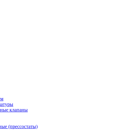
ем
матуры
рные клапаны
ные (прессостаты)