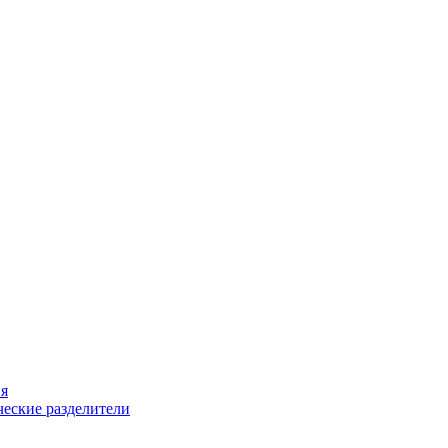
ия
еские разделители