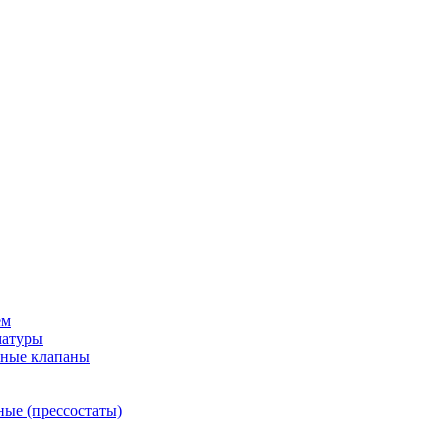
ем
матуры
рные клапаны
ные (прессостаты)