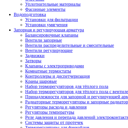
Уплотнительные материалы
Фасонные элементы
Водоподготовка
Установки для фильтрации
Установки умягчения
Запорная и регулирующая арматура
Балансировочные клапаны
Вентили запорные
Вентили распределительные и смесительные
Вентили регулирующие
Задвижки
Затворы
Клапаны с электроприводами
Комнатные термостаты
Контроллеры и диспетчеризация
Краны шаровые
Набор терморегуляторов для тёплого пола
Набор терморегуляторов для тёплого пола с вентил
Принадлежности для запорной и регулирующей ар
Радиаторные терморегуляторы и запорные радиато
Регуляторы расхода и давления
Регуляторы температуры
Реле давления и перепада давлений электроконтакт
Системы защиты от протечек
Терморегуляторы для фэнкойлов