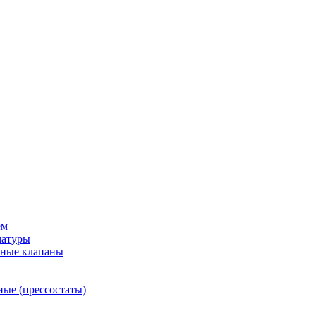
ем
матуры
рные клапаны
ные (прессостаты)