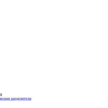
ия
еские разделители