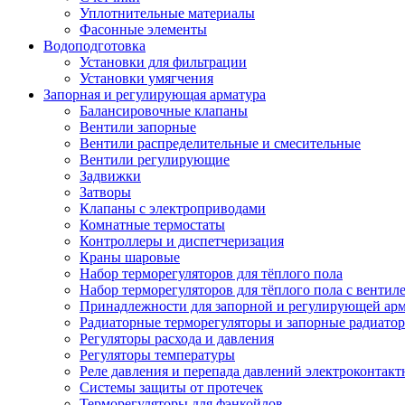
Уплотнительные материалы
Фасонные элементы
Водоподготовка
Установки для фильтрации
Установки умягчения
Запорная и регулирующая арматура
Балансировочные клапаны
Вентили запорные
Вентили распределительные и смесительные
Вентили регулирующие
Задвижки
Затворы
Клапаны с электроприводами
Комнатные термостаты
Контроллеры и диспетчеризация
Краны шаровые
Набор терморегуляторов для тёплого пола
Набор терморегуляторов для тёплого пола с вентил
Принадлежности для запорной и регулирующей ар
Радиаторные терморегуляторы и запорные радиато
Регуляторы расхода и давления
Регуляторы температуры
Реле давления и перепада давлений электроконтакт
Системы защиты от протечек
Терморегуляторы для фэнкойлов