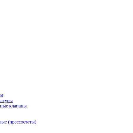
ем
матуры
рные клапаны
ные (прессостаты)