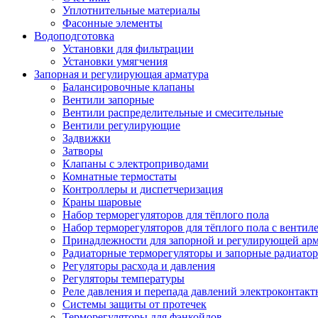
Уплотнительные материалы
Фасонные элементы
Водоподготовка
Установки для фильтрации
Установки умягчения
Запорная и регулирующая арматура
Балансировочные клапаны
Вентили запорные
Вентили распределительные и смесительные
Вентили регулирующие
Задвижки
Затворы
Клапаны с электроприводами
Комнатные термостаты
Контроллеры и диспетчеризация
Краны шаровые
Набор терморегуляторов для тёплого пола
Набор терморегуляторов для тёплого пола с вентил
Принадлежности для запорной и регулирующей ар
Радиаторные терморегуляторы и запорные радиато
Регуляторы расхода и давления
Регуляторы температуры
Реле давления и перепада давлений электроконтакт
Системы защиты от протечек
Терморегуляторы для фэнкойлов