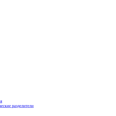
ия
еские разделители