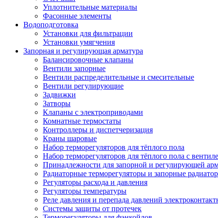
Уплотнительные материалы
Фасонные элементы
Водоподготовка
Установки для фильтрации
Установки умягчения
Запорная и регулирующая арматура
Балансировочные клапаны
Вентили запорные
Вентили распределительные и смесительные
Вентили регулирующие
Задвижки
Затворы
Клапаны с электроприводами
Комнатные термостаты
Контроллеры и диспетчеризация
Краны шаровые
Набор терморегуляторов для тёплого пола
Набор терморегуляторов для тёплого пола с вентил
Принадлежности для запорной и регулирующей ар
Радиаторные терморегуляторы и запорные радиато
Регуляторы расхода и давления
Регуляторы температуры
Реле давления и перепада давлений электроконтакт
Системы защиты от протечек
Терморегуляторы для фэнкойлов