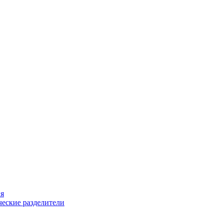
ия
еские разделители