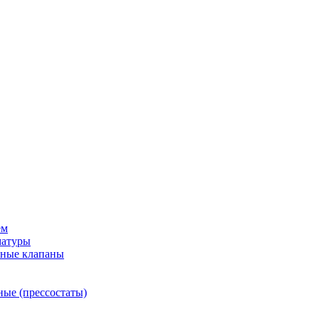
ем
матуры
рные клапаны
ные (прессостаты)