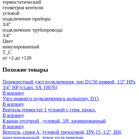
термостатический
геометрия вентиля:
угловой
подключение прибора:
3/4"
подключение трубопровода:
3/4"
Цвет
никелированный
T_C
от +2 до +120
Похожие товары
Перекрестный узел подключения, тип D1/50 прямой, 1/2" НРх
3/4" HP (ст.арт. SX 10076)
В корзину
Узел нижнего подключения к радиатору, D15
В корзину
Вентиль термостат 1 угловой с герм. прокл.
В корзину
Клапан отсечной , угловой, 3/8, хромированный
В корзину
Вентиль, серия A, угловой трехосевой, DN-15, 1/2", ВН,
никелированный, левое подключение