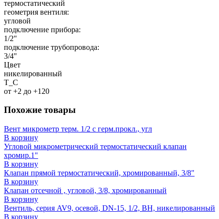
термостатический
геометрия вентиля:
угловой
подключение прибора:
1/2"
подключение трубопровода:
3/4"
Цвет
никелированный
T_C
от +2 до +120
Похожие товары
Вент микрометр терм. 1/2 с герм.прокл., угл
В корзину
Угловой микрометрический термостатический клапан
хромир.1"
В корзину
Клапан прямой термостатический, хромированный, 3/8"
В корзину
Клапан отсечной , угловой, 3/8, хромированный
В корзину
Вентиль, серия AV9, осевой, DN-15, 1/2, ВН, никелированный
В корзину