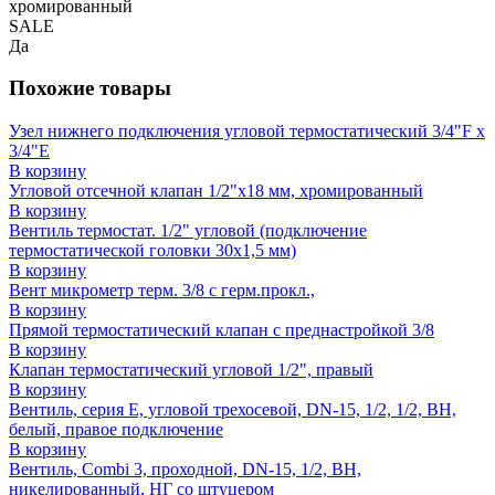
хромированный
SALE
Да
Похожие товары
Узел нижнего подключения угловой термостатический 3/4"F x
3/4"E
В корзину
Угловой отсечной клапан 1/2"x18 мм, хромированный
В корзину
Вентиль термостат. 1/2" угловой (подключение
термостатической головки 30x1,5 мм)
В корзину
Вент микрометр терм. 3/8 с герм.прокл.,
В корзину
Прямой термостатический клапан с преднастройкой 3/8
В корзину
Клапан термостатический угловой 1/2", правый
В корзину
Вентиль, серия E, угловой трехосевой, DN-15, 1/2, 1/2, ВН,
белый, правое подключение
В корзину
Вентиль, Combi 3, проходной, DN-15, 1/2, ВН,
никелированный, НГ со штуцером