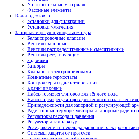
Уплотнительные материалы
Фасонные элементы
Водоподготовка
Установки для фильтрации
Установки умягчения
Запорная и регулирующая арматура
Балансировочные клапаны
Вентили запорные
Вентили распределительные и смесительные
Вентили регулирующие
Задвижки
Затворы
Клапаны с электроприводами
Комнатные термостаты
Контроллеры и диспетчеризация
Краны шаровые
Набор терморегуляторов для тёплого пола
Набор терморегуляторов для тёплого пола с вентил
Принадлежности для запорной и регулирующей ар
Радиаторные терморегуляторы и запорные радиато
Регуляторы расхода и давления
Регуляторы температуры
Реле давления и перепада давлений электроконтакт
Системы защиты от протечек
Терморегуляторы для фэнкойлов