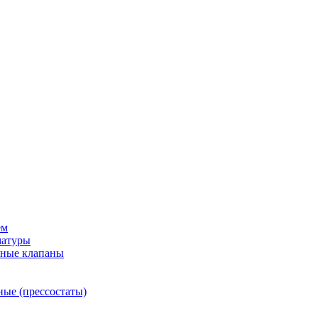
ем
матуры
рные клапаны
ные (прессостаты)