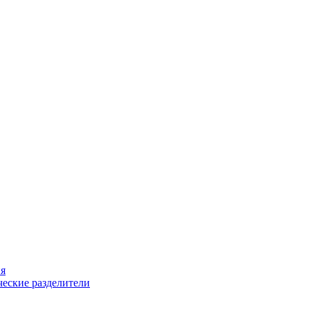
ия
еские разделители